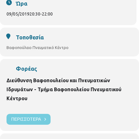
τροφίμων μακράς διάρκειας, ειδών καθαριότητας και
Ώρα
προσωπικής φορντίδας, για την ενίσχυση του Κοινωνικού
Παντοπωλείου του ΔΘ.
09/05/2019
20:30
-
22:00
Τοποθεσία
Βαφοπούλειο Πνευματικό Κέντρο
Φορέας
Διεύθυνση Βαφοπουλείου και Πνευματικών
Ιδρυμάτων - Τμήμα Βαφοπουλείου Πνευματικού
Κέντρου
ΠΕΡΙΣΣΌΤΕΡΑ