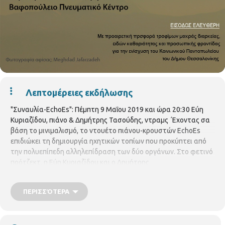
Λεπτομέρειες εκδήλωσης
"Συναυλία-ΕchoEs": Πέμπτη 9 Μαΐου 2019 και ώρα 20:30 Εύη
Κυριαζίδου, πιάνο & Δημήτρης Τασούδης, ντραμς ΄Εχοντας σα
βάση το μινιμαλισμό, το ντουέτο πιάνου-κρουστών ΕchoEs
επιδιώκει τη δημιουργία ηχητικών τοπίων που προκύπτει από
την πολυεπίπεδη αλληλεπίδραση των δύο οργάνων. Στο φετινό
πρότζεκτ, η Εύη Κυριαζίδου και ο Δημήτρης
Τασούδης 'παντρεύουν' τη μινιμαλιστική τζαζ με το την
ελληνική παράδοση και το φολκλόρ της ανατολής μέσα από
ΠΕΡΙΣΣΌΤΕΡΑ
δικές τους συνθέσεις και κομμάτια των Αziza Mustafa
Zadeh, Γιάννη Κωνσταντινίδη, John Taylor, Chick Corea, Animals
as Leaders.
είσοδος ελεύθερη, με προαιρετική προσφορά