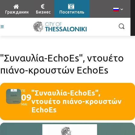
Гражданин
Бизнес
Посетитель
"Συναυλία-ΕchoEs", ντουέτο
πιάνο-κρουστών ΕchoEs
ΠΕ
"Συναυλία-ΕchoEs",
09
ντουέτο πιάνο-κρουστών
ΜΑΙ
ΕchoEs