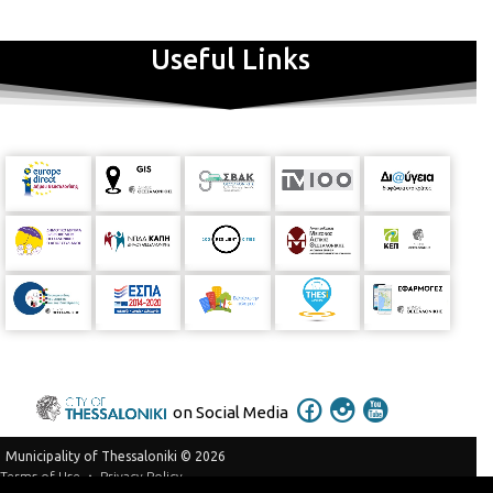
Ludwig van Beethoven:
Συμφωνία αρ. 1 σε Ντο μείζονα, Έργο
21
Useful Links
Adagio molto - Allegro con brio
Andante cantabile con moto
Menuetto: Allegro molto e vivace
IV: Adagio – allegro molto
ΓΕΡΑΣΙΜΟΣ ΣΚΛΗΡΟΣ
on Social Media
Municipality of Thessaloniki © 2026
Privacy Policy
Terms of Use