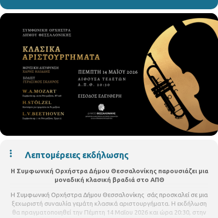
Λεπτομέρειες εκδήλωσης
Η Συμφωνική Ορχήστρα Δήμου Θεσσαλονίκης παρουσιάζει μια
μοναδική κλασική βραδιά στο ΑΠΘ
Η Συμφωνική Ορχήστρα Δήμου Θεσσαλονίκης σάς προσκαλεί σε μια
ξεχωριστή συναυλία γεμάτη κλασικά αριστουργήματα. Η εκδήλωση
θα πραγματοποιηθεί την Πέμπτη 14 Μαΐου 2026 και ώρα 20:30, στην