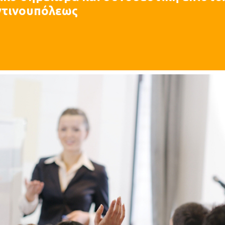
τινουπόλεως