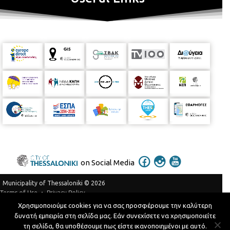
on Social Media
Municipality of Thessaloniki © 2026
Privacy Policy
Terms of Use
Χρησιμοποιούμε cookies για να σας προσφέρουμε την καλύτερη
Telephone Catalog
δυνατή εμπειρία στη σελίδα μας. Εάν συνεχίσετε να χρησιμοποιείτε
Developed by
MyCompany Projects
τη σελίδα, θα υποθέσουμε πως είστε ικανοποιημένοι με αυτό.