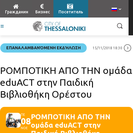
Гражданин
Бизнес
Посетитель
ΕΠΑΝΑΛΑΜΒΑΝΌΜΕΝΗ ΕΚΔΉΛΩΣΗ
15/11/2018 18:30
ΡΟΜΠΟΤΙΚΗ ΑΠΟ ΤΗΝ ομάδα
eduACT στην Παιδική
Βιβλιοθήκη Ορέστου
ΠΕ
ΡΟΜΠΟΤΙΚΗ ΑΠΟ ΤΗΝ
08
ομάδα eduACT στην
ΝΟΕ