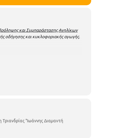
Πρόληψης και Συμπαράστασης
Ανηλίκων
ής οδήγησης και κυκλοφοριακής αγωγής.
ετοχής: Βιβλιοθήκη Τριανδρίας «Ιωάννης
μ.μ. - 8.30 μ.μ., Τετάρτη - Πέμπτη -
η Τριανδρίας "Ιωάννης Διαμαντή