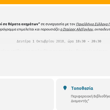
ί σε θέματα οχημάτων"
σε συνεργασία με τον
Πανελλήνιο Σύλλογο 
πρόγραμμα επιμελείται και παρουσιάζει
ο Σταύρος Αλέξογλου,
εκπαιδευτ
Δευτέρα
 1
 Οκτωβρίου 2018, ώρα 
18:30 - 20:30
 μη) και εφήβους και περιλαμβάνει τις παρακάτω θεματικές ενότητες:
ν οδήγηση
ν
πραγματοποιούνται προβολές βίντεο. Με προεγγραφή. Δηλώσεις συμμ
Τοποθεσία
 2310921660. Ωράριο λειτουργίας Βιβλιοθήκης : Δευτέρα - Τρίτη : 2.00 
Περιφερειακή Βιβλιοθήκ
Διαμαντής"