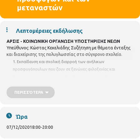
μεταναστών
Λεπτομέρειες εκδήλωσης
ΑΡΣΙΣ - ΚΟΙΝΩΝΙΚΗ ΟΡΓΑΝΩΣΗ ΥΠΟΣΤΗΡΙΞΗΣ ΝΕΩΝ
Υπεύθυνος: Κώστας Κεκελιάδης Συζήτηση με θέματα ένταξης
και διαχείρισης της πολυγλωσσίας στο σύγχρονο σχολείο.
Εκπαίδευση και σχολική διαρροή των ανήλικων
προσφυγόπουλων που ζουν σε ξενώνες φιλοξενίας και
διαμερίσματα ημιαυτόνομης διαβίωσης. Εισήγηση: Ξενώνας
φιλοξενίας ασυνόδευτων ανηλίκων ΑΡΣΙΣ Πυλαία
ΠΕΡΙΣΣΌΤΕΡΑ
Η "γλώσσα" των ΜΜΕ για το προσφυγικό.
Για εγγραφή στην εκδήλωση πατήστε εδώ:
https://forms.gle/dN3EXKj7TcgKdGf19
Ώρα
https://authgr.zoom.us/j/95244361170
07/12/2020
18:00
-
20:00