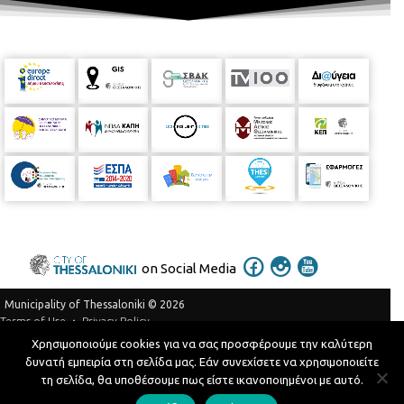
on Social Media
Municipality of Thessaloniki © 2026
Privacy Policy
Terms of Use
Χρησιμοποιούμε cookies για να σας προσφέρουμε την καλύτερη
Telephone Catalog
δυνατή εμπειρία στη σελίδα μας. Εάν συνεχίσετε να χρησιμοποιείτε
Developed by
MyCompany Projects
τη σελίδα, θα υποθέσουμε πως είστε ικανοποιημένοι με αυτό.