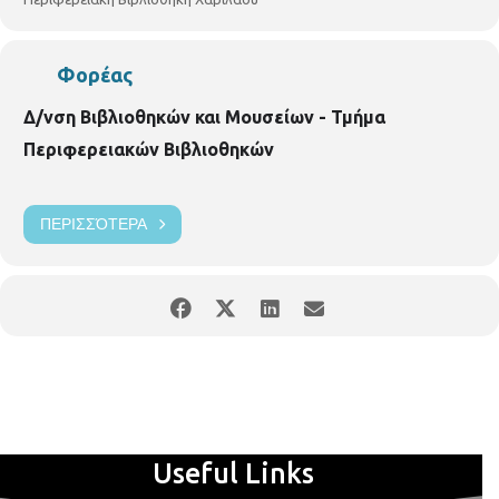
bibxarilaou@hotmail.gr
https://www.facebook.com/perifereiakivivliothikixarilaou?
ref=hl
https://thessaloniki.gr/locations/βιβλιοθήκη-
Φορέας
χαριλάου/
Δ/νση Βιβλιοθηκών και Μουσείων - Τμήμα
Περιφερειακών Βιβλιοθηκών
ΠΕΡΙΣΣΌΤΕΡΑ
Useful Links