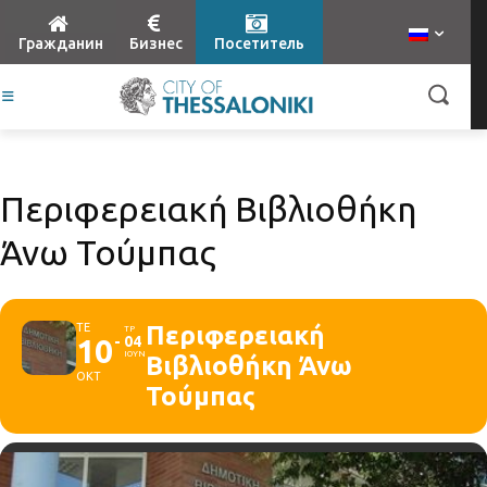
Гражданин
Бизнес
Посетитель
Περιφερειακή Βιβλιοθήκη
Άνω Τούμπας
ΤΕ
Περιφερειακή
ΤΡ
10
04
ΙΟΥΝ
Βιβλιοθήκη Άνω
ΟΚΤ
Τούμπας