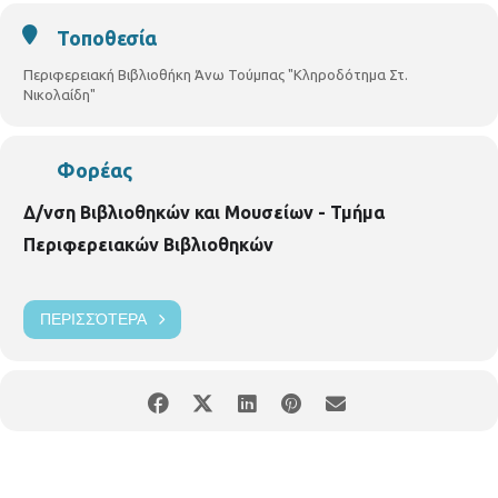
Συμμετοχή δηλώνετε από
2/10/18
στη Βιβλιοθήκη Άνω
Τοποθεσία
Τούμπας, Γρ. Λαμπράκη 187, τηλ.2310950370
Περιφερειακή Βιβλιοθήκη Άνω Τούμπας "Κληροδότημα Στ.
Νικολαίδη"
Φορέας
Δ/νση Βιβλιοθηκών και Μουσείων - Τμήμα
Περιφερειακών Βιβλιοθηκών
ΠΕΡΙΣΣΌΤΕΡΑ