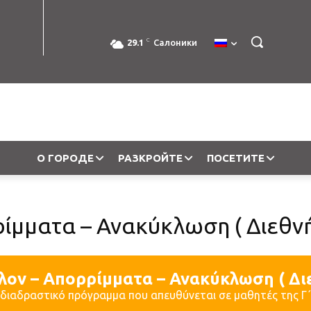
C
29.1
Салоники
О ГОРОДЕ
РАЗКРОЙТЕ
ПОСЕТИТЕ
ίμματα – Ανακύκλωση ( Διεθνή
λον – Απορρίμματα – Ανακύκλωση ( Διε
 διαδραστικό πρόγραμμα που απευθύνεται σε μαθητές της Γ΄ 