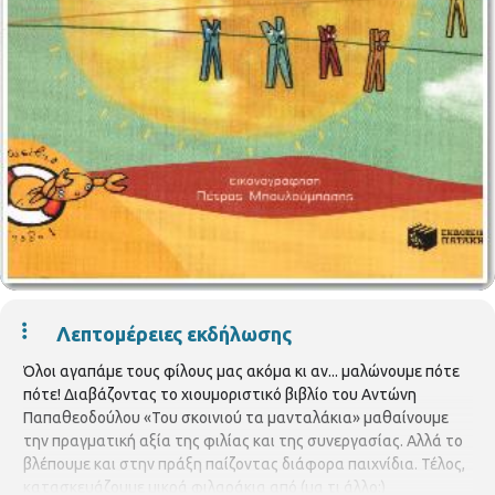
Λεπτομέρειες εκδήλωσης
Όλοι αγαπάμε τους φίλους μας ακόμα κι αν... μαλώνουμε πότε
πότε! Διαβάζοντας το χιουμοριστικό βιβλίο του Αντώνη
Παπαθεοδούλου «Του σκοινιού τα μανταλάκια» μαθαίνουμε
την πραγματική αξία της φιλίας και της συνεργασίας. Αλλά το
βλέπουμε και στην πράξη παίζοντας διάφορα παιχνίδια. Τέλος,
κατασκευάζουμε μικρά φιλαράκια από (μα τι άλλο;)