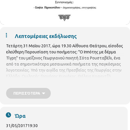
Λεπτομέρειες εκδήλωσης
Τετάρτη 31 Μαΐου 2017, ώρα 19.30 Αίθουσα Θεάτρου, είσοδος
ελεύθερη Παρουσίαση του ποιήματος: "Ο Ιππότης με δέρμα
Τίγρη" του μείζονος Γεωργιανού ποιητή Σότα Ρουσταβέλι, ένα
από τα σημαντικότερα μεσαιωνικά ποιήματα της παγκόσμιας
λογοτεχνίας. Υπό την αιγίδα της Πρεσβείας της Γεωργίας στην
Ελλάδα. Ομιλητές: Γρηγόρης Κυριάκος, Θάλεια Καφεντζή,
Λουίζα Ταλαχάντζε, Ειρήνη Γκεγκελασβίλη. Συντονισμό: Σοφία
Προκοπίδου
ΠΕΡΙΣΣΌΤΕΡΑ
Ώρα
31/05/2017
19:30