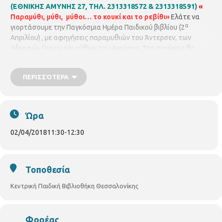
(ΕΘΝΙΚΗΣ ΑΜΥΝΗΣ 27, ΤΗΛ. 2313318572 & 2313318591)
«
Παραμύθι, μύθι, μύθοι… το κουκί και το ρεβίθι»
Ελάτε να
α
γιορτάσουμε την Παγκόσμια Ημέρα Παιδικού βιβλίου (2
Απριλίου) , με αφηγήσεις παραμυθιών του Άντερσεν, των
Αδερφών Γκριμμ και μύθων του Αισώπου. Στη συνέχεια θα
παίξουμε με παιχνίδια κατασκευασμένα από ανακυκλώσιμα
υλικά. Με τον Νηπιαγωγό
Χρήστο Κεβρεκίδη
. Για παιδιά από 5
ΠΕΡΙΣΣΌΤΕΡΑ
χρονών και άνω.
Μ. Δευτέρα
2/4/2018,
ώρα 11.30 - 12.30
Ώρα
02/04/2018
11:30
-
12:30
Τοποθεσία
Κεντρική Παιδική Βιβλιοθήκη Θεσσαλονίκης
Φορέας