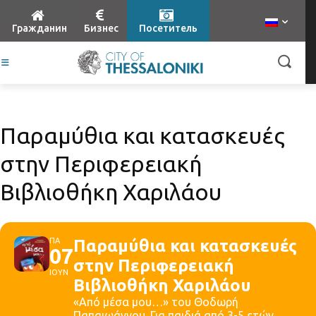
Гражданин
Бизнес
Посетитель
Παραμύθια και κατασκευές
στην Περιφερειακή
Βιβλιοθήκη Χαριλάου
ΠΑ
Παραμύθια και κατασκευές
07
στην Περιφερειακή
ΙΟΥΝ
Βιβλιοθήκη Χαριλάου
«Από μέσα μου…» του Θοδωρή
Παπαιωάννου. Για παιδιά από 3-5 ετών