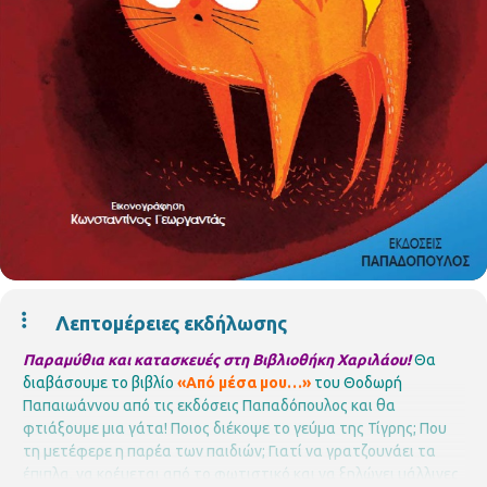
Λεπτομέρειες εκδήλωσης
Παραμύθια και κατασκευές στη Βιβλιοθήκη Χαριλάου!
Θα
διαβάσουμε το βιβλίο
«Από μέσα μου…»
του Θοδωρή
Παπαιωάννου από τις εκδόσεις Παπαδόπουλος και θα
φτιάξουμε μια γάτα!
Ποιος διέκοψε το γεύμα της Τίγρης; Που
τη μετέφερε η παρέα των παιδιών; Γιατί να γρατζουνάει τα
έπιπλα, να κρέμεται από το φωτιστικό και να ξηλώνει μάλλινες