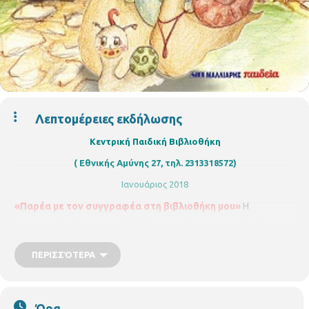
Λεπτομέρειες εκδήλωσης
Κεντρική Παιδική Βιβλιοθήκη
( Εθνικής Αμύνης 27, τηλ. 2313318572)
Ιανουάριος 2018
«Παρέα με τον συγγραφέα στη βιβλιοθήκη μου»
Η
συγγραφέας
Τριανταφυλλιά Τσιακμάκη – Κατσούλη
θα μας
αφηγηθεί το παραμύθι της
«Η Νάχα με τον Νάβρα».
Η Νάχα
με τον Νάβρα είναι δίδυμα αδελφάκια – σαλιγκαράκια και με
ΠΕΡΙΣΣΌΤΕΡΑ
τον Ναμηνέχη πρώτα ξαδελφάκια. Η Νάχα είναι ένα
σαλιγκαράκι άπληστο που θέλει να τα έχει όλα και δεν
ευχαριστιέται με τίποτα. Ο Νάβρα είναι ένα σαλιγκαράκι
Ώρα
τεμπέλικο που τα θέλει όλα έτοιμα και συνέχεια βαριέται. Ο