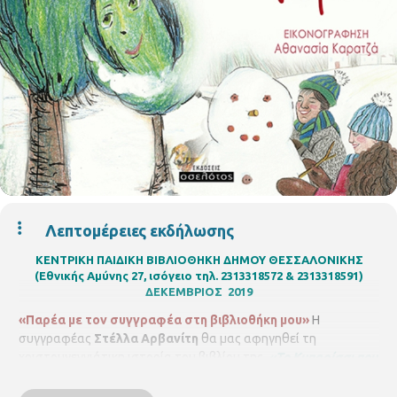
Λεπτομέρειες εκδήλωσης
ΚΕΝΤΡΙΚΗ ΠΑΙΔΙΚΗ ΒΙΒΛΙΟΘΗΚΗ ΔΗΜΟΥ ΘΕΣΣΑΛΟΝΙΚΗΣ
(Εθνικής Αμύνης 27, ισόγειο τηλ. 2313318572 & 2313318591)
ΔΕΚΕΜΒΡΙΟΣ 2019
«Παρέα με τον συγγραφέα στη βιβλιοθήκη μου»
Η
συγγραφέας
Στέλλα Αρβανίτη
θα μας αφηγηθεί τη
χριστουγεννιάτικη ιστορία του βιβλίου της
«Το Κυπαρίσσι που
έγερνε»
. Ένα παιδικό ανάγνωσμα, που πλημμυρίζει από άρωμα
αλλοτινών χρόνων και μεταφέρει ένα μήνυμα αισιοδοξίας