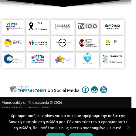
on Social Media
Municipality of Thessaloniki © 2026
Privacy Policy
Terms of Use
Χρησιμοποιούμε cookies για να σας προσφέρουμε την καλύτερη
Telephone Catalog
δυνατή εμπειρία στη σελίδα μας. Εάν συνεχίσετε να χρησιμοποιείτε
Developed by
MyCompany Projects
τη σελίδα, θα υποθέσουμε πως είστε ικανοποιημένοι με αυτό.