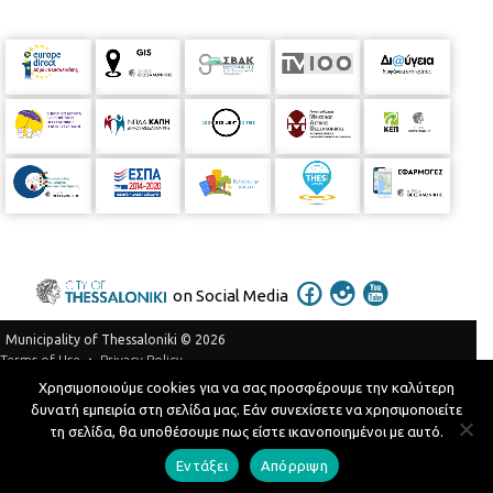
on Social Media
Municipality of Thessaloniki © 2026
Privacy Policy
Terms of Use
Χρησιμοποιούμε cookies για να σας προσφέρουμε την καλύτερη
Telephone Catalog
δυνατή εμπειρία στη σελίδα μας. Εάν συνεχίσετε να χρησιμοποιείτε
Developed by
MyCompany Projects
τη σελίδα, θα υποθέσουμε πως είστε ικανοποιημένοι με αυτό.
Εντάξει
Απόρριψη