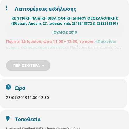
Λεπτομέρειες εκδήλωσης
ΚΕΝΤΡΙΚΗ ΠΑΙΔΙΚΗ ΒΙΒΛΙΟΘΗΚΗ ΔΗΜΟΥ ΘΕΣΣΑΛΟΝΙΚΗΣ
(Εθνικής Αμύνης 27, ισόγειο τηλ. 2313318572 & 2313318591)
ΙΟΥΛΙΟΣ 2019
Πέμπτη 25 Ιουλίου, ώρα 11.00 – 12.30, το πρωί
«Παιχνίδια
μνήμης και παρατηρητικότητας»
Παίζουμε με τις εικόνες των
βιβλίων, φωτογραφίες και πίνακες ζωγραφικής . Οι ομάδες
αναμετρούνται και κερδίζουν οι πιο παρατηρητικοί. Για παιδιά
6 – 12 χρονών . Με ηλεκτρονική προεγγραφή στο
ΠΕΡΙΣΣΌΤΕΡΑ
s.chatzi@thessaloniki.gr
Ώρα
25/07/2019
11:00
-
12:30
Τοποθεσία
Κεντρική Παιδική Βιβλιοθήκη Θεσσαλονίκης