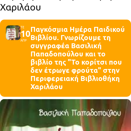
Χαριλάου
ΤΕ
Παγκόσμια Ημέρα Παιδικού
10
Βιβλίου. Γνωρίζουμε τη
ΑΠΡ
συγγραφέα Βασιλική
Παπαδοπούλου και το
βιβλίο της "Το κορίτσι που
δεν έτρωγε φρούτα" στην
Περιφερειακή Βιβλιοθήκη
Χαριλάου