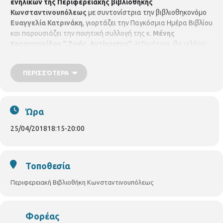
ενηλίκων της Περιφερειακής βιβλιοθήκης
Κωνσταντινουπόλεως
με συντονίστρια την βιβλιοθηκονόμο
Ευαγγελία Κατρινάκη
, γιορτάζει την Παγκόσμια Ημέρα Βιβλίου
και παρουσιάζει την ποιητική συλλογή της κ.
Μένης
Καραγιαννίδου “ Ζωής Αντίκρισμα”.
Η Ποιήτρια θα μιλήσει
για το έργο της στα πλαίσια ενός εργαστηρίου δημιουργικής
γραφής.
Τετάρτη 25/04/2018, ώρα 6.15 – 8.00 μ.μ.
Είσοδος
ΠΕΡΙΣΣΌΤΕΡΑ
ελεύθερη.
Δηλώσεις συμμετοχής
(μέχρι 15 άτομα)
Περιφερειακή Βιβλιοθήκη Κωνσταντινουπόλεως.
(Κων/
πόλεως 45, τηλ. 2310-315100)
Ώρα
25/04/2018
18:15
-
20:00
Τοποθεσία
Περιφερειακή Βιβλιοθήκη Κωνσταντινουπόλεως
Φορέας