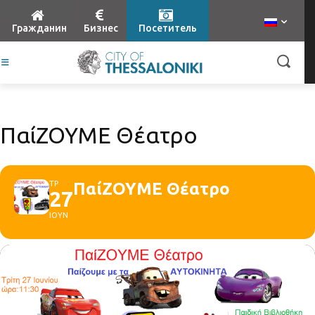
Гражданин
Бизнес
Посетитель
ΠαίΖΟΥΜΕ Θέατρο
ΤΡ
ΠαίΖΟΥΜΕ Θέατρο
27
ΙΟΥΝ