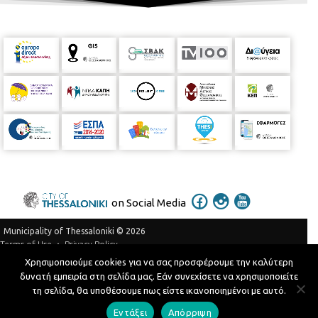
on Social Media
Municipality of Thessaloniki © 2026
Privacy Policy
Terms of Use
Χρησιμοποιούμε cookies για να σας προσφέρουμε την καλύτερη
Telephone Catalog
δυνατή εμπειρία στη σελίδα μας. Εάν συνεχίσετε να χρησιμοποιείτε
Developed by
MyCompany Projects
τη σελίδα, θα υποθέσουμε πως είστε ικανοποιημένοι με αυτό.
Εντάξει
Απόρριψη