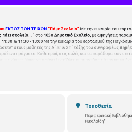
ου»
ΕΚΤΟΣ ΤΩΝ ΤΕΙΧΩΝ
“Πάμε Σχολείο”
Με την ευκαιρία του εορτα
πάει σχολείο...
“ στο
105ο Δημοτικό Σχολείο,
με αφηγήσεις παραμ
 11:30 & 11:30 - 13:00
Με την ευκαιρία του εορτασμού της Παγκόσμι
σετε” στους μαθητές της Δ΄, Ε΄ & ΣΤ΄ τάξης
του συγγραφέως
Δημήτ
ράξενα πράγματα. Κάθε πρωί, στις αυλές και τα παράθυρα των σπιτιώ
 τις νύχτες δίχως να αφήνει ίχνη; Όλες οι απαντήσεις ήταν κρυμμένες
ρόγραμμα πραγματοποιείται σε συνεργασία με τις
Εκδόσεις Μεταίχμι
δικού βιβλίου».
Με την ευκαιρία του εορτασμού της Παγκόσμιας ημέ
υς μαθητές της Β΄ & Γ΄ τάξης της συγγραφέως
Κρυσταλλένιας Γαβρι
” και του “μοιράζομαι”.
«Παγκόσμια ημέρα παιδικού βιβλίου».
Με την
υ η υπεύθυνη της Βιβλιοθήκης Άνω Τούμπας και παιδαγωγός
Φλώρα Μ
υ
Hans Christian Andersen
με συνοδεία μουσικής στους μαθητές της Α
2310950370
Τοποθεσία
Περιφερειακή Βιβλιοθήκ
Νικολαίδη"