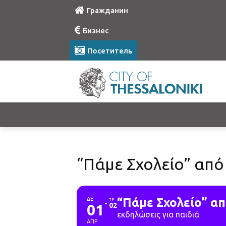
Гражданин
Бизнес
Посетитель
“Πάμε Σχολείο” από
ΔΕ
“Πάμε Σχολείο” α
ΤΡ
01
02
εκδηλώσεις για παιδιά
ΑΠΡ