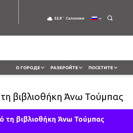
C
32.9
Салоники
О ГОРОДЕ
РАЗКРОЙТЕ
ПОСЕТИТЕ
 τη βιβλιοθήκη Άνω Τούμπας
πό τη βιβλιοθήκη Άνω Τούμπας