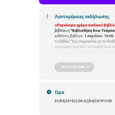
Λεπτομέρειες εκδήλωσης
«Παγκόσμια ημέρα παιδικού βιβλί
βιβλίου η
“Βιβλιοθήκη Άνω Τούμπας 
εκθέσεις βιβλίων.
1 Απριλίου 10:00 -
το βιβλίο
“
Σας παρακαλώ μη το διαβά
ψαροχώρι άρχισαν να συμβαίνουν πα
κατοίκους. Όμως ποιος κυκλοφορούσε
ΠΑΡΑΚΑΛΩ ΜΗΝ ΤΟ ΔΙΑΒΑΣΕΤΕ» Το π
10:00 – 1
3
:00
«Παγκόσμια ημέρα παι
ΠΕΡΙΣΣΌΤΕΡΑ
βιβλίο “Το μοναχικό συννεφάκι” στο
στο κάθετι είναι η δύναμη του “μαζί
Παγκόσμιας ημέρας Παιδικού βιβλίο
“
Το αηδόνι του αυτοκράτορα
“
το
Τούμπας, Γρ. Λαμπράκη 187, τηλ. 
Ώρα
01/04/2019
22:00
-
02/04/2019
13:00