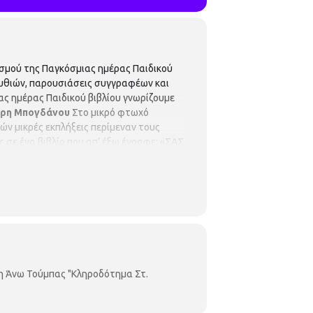
σμού της Παγκόσμιας ημέρας Παιδικού
υθιών, παρουσιάσεις συγγραφέων και
ας ημέρας Παιδικού βιβλίου
γνωρίζουμε
ρη Μπογδάνο
υ
Στο μικρό φτωχό
ν μικρές εκπλήξεις περίμεναν τους
 σε ένα βιβλίο που απ’ έξω έγραφε: «ΣΑΣ
ο - Ekdoseis Metaixmio
ΚΑΙ
2 Απριλίου
ρας Παιδικού βιβλίου γνωρίζουμε το
ηλίδου.
Αυτό που μετράει και δίνει νόημα
 ευκαιρία του εορτασμού της
ποσματζή
θα αφηγηθεί το παραμύθι
΄τάξης.
Περιφερειακή Βιβλιοθήκη Άνω
η Άνω Τούμπας "Κληροδότημα Στ.