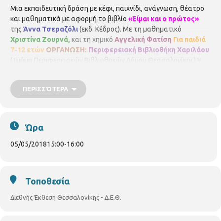
Μια εκπαιδευτική δράση με κέφι, παιχνίδι, ανάγνωση, θέατρο
και μαθηματικά με αφορμή το βιβλίο
«Είμαι και ο πρώτος»
της
Άννα Τσεραζόλι
(εκδ. Κέδρος). Με τη μαθηματικό
Χριστίνα Ζουρνά,
και τη χημικό
Αγγελική Φατίση
Για παιδιά
7-12 ετών
ΟΡΓΑΝΩΣΗ:
Περιφερειακή Βιβλιοθήκη Χαριλάου
(Τμήμα Περιφερειακών Βιβλιοθηκών Δήμου Θεσσαλονίκης) Η
εκδήλωση θα πραγματοποιηθεί στο
Περίπτερο 14 - Αίθουσα 1
της Παιδικής Γωνιάς
της ΔΕΒ στις εγκαταστάσεις της ΔΕΘ
ΠΕΡΙΣΣΌΤΕΡΑ
HELEXPO και εντάσσεται στο πλαίσιο των δράσεων που
πραγματοποιεί η Περιφερειακή Βιβλιοθήκη Χαριλάου «Εκτός
των τειχών» και της 15ης ΔΕΒ.
Είσοδος ελεύθερη
Ώρα
05/05/2018
15:00
-
16:00
Τοποθεσία
Διεθνής Έκθεση Θεσσαλονίκης - Δ.Ε.Θ.