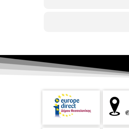
Γαβριηλίδου. Το εργαστήριο απευθύ
παιδιά.
Η πρώτη συνάντηση θα γίνει
2.
«
Εργαστήρι εκμάθησης σκάκι»
(
(Εθνικής Αμύνης 27, τηλ. 231331859
μνήμη, τις δεξιότητες επίλυσης προ
εργαστήριο απευθύνεται
σε παιδιά
Οκτωβρίου 2024
και τα μαθήματα 
Εκπαιδευτικά
«Τα μυστικά της καφέ αρκούδας»
άγρια ζωή και τη φύση
«Καλλιστώ»
για τη σημαντικότητα και την αξία
και των κινδύνων που την απειλούν.
στην Κεντρική Παιδική Βιβλιοθήκ
Αντωνία Μπατσαλή
θα μας παρουσι
έναν αστικό μύθο της Θεσσαλονίκης
μπλέκεται η φαντασία μαζί με την ισ
07/10/2024, ώρα 9:00 – 10:00
«Η Θε
εκπαιδευτικό πρόγραμμα με αφορμ
το
Ιστορικό Αρχείο Μακεδονίας -
-Κατά πού πέφτει η Ανατολική Θεσσαλ
άλλα μέρη που ακούμε στα τραγούδια κ