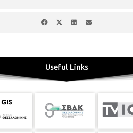
νεται σε παιδιά
5 έως 7 χρονών
. (Μεγάλα Νήπια έως Β΄ Δημοτικού) Μ
 την
Τετάρτη 16 Οκτωβρίου 2024
και τα μαθήματα θα γίνονται
κάθ
8μηνης διάρκειας)
πρόκειται να λειτουργήσει στην Κεντρική Παιδική
1 και 2313318572). Το σκάκι πέρα από το ψυχαγωγικό του χαρακτήρα, 
βλημάτων και τη συγκέντρωση . Υπεύθυνος του εργαστηρίου θα είναι ο
 του Δημοτικού
Μέγιστος αριθμός συμμετεχόντων :
12 παιδιά.
Η πρώτ
θα γίνονται
κάθε
Τετάρτη 6:00 μ.μ.
– 7:30μ.μ.
 προγράμματα στην Κεντρική Παιδική Βιβλιοθήκη
( Απευθύνονται σ
Εκπαιδευτικό πρόγραμμα που πραγματοποιείται σε συνεργασία με τη
.
Με αφορμή την
Παγκόσμια Ημέρα Ζώων (4 Οκτωβρίου)
, τα παιδιά 
Useful Links
 των ζώων στη ζωή μας και στον πλανήτη γενικότερα ενώ θα δοθεί έ
Παρασκευή
04/10/2024,
ώρα 10:00 – 11:00
και
11:00 – 12:00
«Παρέα
η»
Με αφορμή τον εορτασμό της
απελευθέρωσης της Θεσσαλονίκης (2
άσει διαδραστικά την ιστορία του βιβλίου της
«Η Νεράιδα και ο Όφ
, για τη Στήλη των Όφεων καθώς την ιστορία του βιβλίου της
«Η μαρ
τορία και τη μυθολογία. Κοινός τόπος που διαδραματίζονται οι ιστορί
σσαλονίκη σε 10+1 χάρτες. Μια περιήγηση στην πόλη, μέσα από 
ή τον εορτασμό
της απελευθέρωσης της πόλης μας (26 Οκτωβρίου 191
 Αρχείο Χαρτογραφικής Κληρονομιάς.
-Ποια είναι η παλαιότερη ανα
ονίκη και πού η Δυτική;
-Πού ακριβώς ήταν το Μπαξέ Τσιφλίκι, το Μπεχτ
αι τις παλιές διηγήσεις;
Το πρόγραμμα που θα παρουσιαστεί αποτελεί 