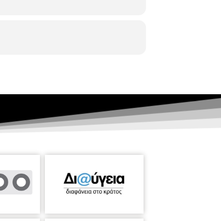
έγιστος αριθμός συμμετεχόντων :
12
ε
Τετάρτη 5:00μ.μ. – 6:00 μ.μ.
 Βιβλιοθήκη του Δήμου Θεσσαλονίκης
ενισχύει τη διανοητική ανάπτυξη, τη
 εκπαιδευτής κ. Ιωάννης Λάζος. Το
η συνάντηση θα γίνει την
Τετάρτη 16
ε σχολικές ομάδες)
ν Περιβαλλοντική Οργάνωση για την
θα έχουν τη δυνατότητα να ενημερωθούν
μφαση στην προστασία της καφέ αρκούδας
 με τη συγγραφέα Αντωνία Μπατσαλή
6 Οκτωβρίου 1912)
, η συγγραφέας
ις»,
ένα παραμύθι βασισμένο σε
μαρωμένη κόρη».
Ένα παραμύθι όπου
ες μας είναι η Θεσσαλονίκη.
Δευτέρα
τη χαρτογραφική της κληρονομιά»
Ένα
2)
. Πραγματοποιείται σε συνεργασία με
φορά της Θεσσαλονίκης στους χάρτες;
σινάρι, η Βάρνα, το Καλαμάκι και όλα τα
μια περιήγηση στην ιστορία και τη