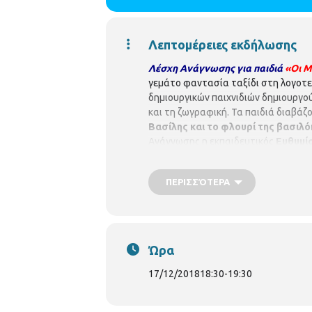
Λεπτομέρειες εκδήλωσης
Λέσχη Ανάγνωσης για παιδιά
«Οι Μ
γεμάτο φαντασία ταξίδι στη λογοτ
δημιουργικών παιχνιδιών δημιουργού
και τη ζωγραφική. Τα παιδιά διαβάζ
Βασίλης και το φλουρί της βασιλ
Ανάγνωσης η εκπαιδευτικός
Ευθυμία
Βιβλιοθήκη Κωνσταντινουπόλεως
ΠΕΡΙΣΣΌΤΕΡΑ
Ώρα
17/12/2018
18:30
-
19:30