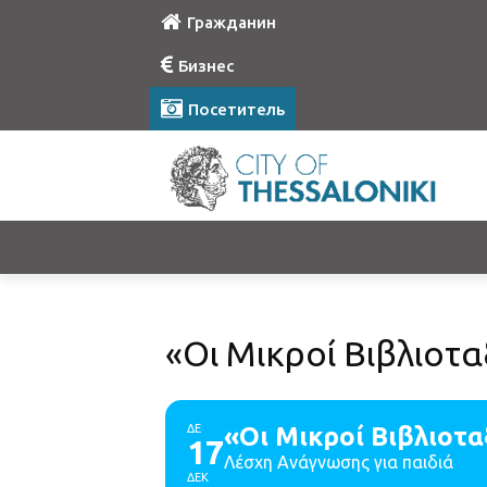
Гражданин
Бизнес
Посетитель
«Οι Μικροί Βιβλιοτ
ΔΕ
«Οι Μικροί Βιβλιοτ
17
Λέσχη Ανάγνωσης για παιδιά
ΔΕΚ