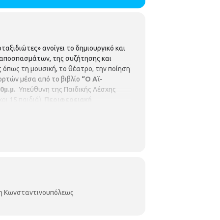
ταξιδιώτες» ανοίγει το δημιουργικό και
 αποσπασμάτων, της συζήτησης και
 όπως τη μουσική, το θέατρο, την ποίηση
ορτών μέσα από το βιβλίο
“Ο Αϊ-
30μ.μ.
Υπεύθυνη της Παιδικής Λέσχης
ρι 15 παιδιά).
Περιφερειακή
κη Κωνσταντινουπόλεως