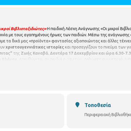
ικροί Βιβλιοταξιδιώτες»
Η παιδική Λέσχη Ανάγνωσης «Οι μικροί Βιβλιο
εχνία με τους αγαπημένους ήρωες των παιδιών. Μέσω της ανάγνωσης
με τα δικά μας «προϊόντα» φαντασίας αξιοποιώντας και άλλες τέχνες
ουν
χριστουγεννιάτικες ιστορίες
και προσεγγίζουν το πνεύμα των γι
όπιτας”
της
Ζωής Καναβά.
Δευτέρα
17 Δεκεμβρίου και ώρα 6.30-7.
 Βλάχου.
Απευθύνεται σε παιδιά 6-10 ετών. Δηλώστε συμμετοχή. (μέχ
.
(Κων/πόλεως 45, τηλ. 2310-315100)
Τοποθεσία
Περιφερειακή Βιβλιοθή