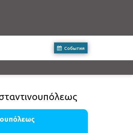
События
ωνσταντινουπόλεως
νουπόλεως