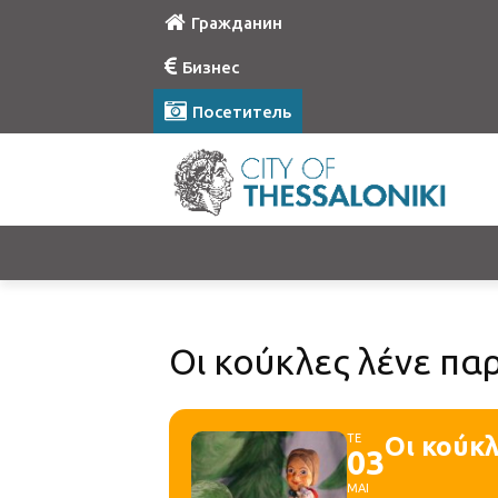
Гражданин
Бизнес
Посетитель
Οι κούκλες λένε πα
ΤΕ
Οι κούκ
03
ΜΑΙ