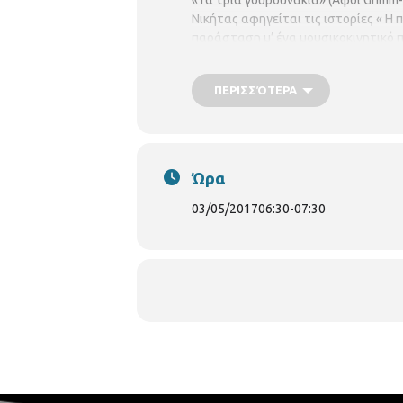
«Τα τρία γουρουνάκια» (Αφοί Grimm-
Νικήτας αφηγείται τις ιστορίες « Η 
παράσταση μ’ ένα μουσικοκινητικό πα
ΠΕΡΙΣΣΌΤΕΡΑ
Ώρα
03/05/2017
06:30
-
07:30