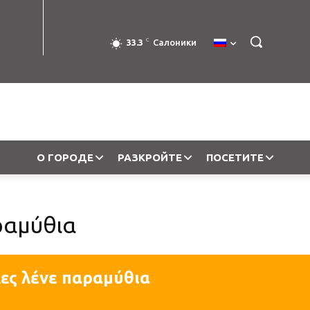
C
33.3
Салоники
О ГОРОДЕ
РАЗКРОЙТЕ
ПОСЕТИТЕ
ραμύθια
λες λένε παραμύθια