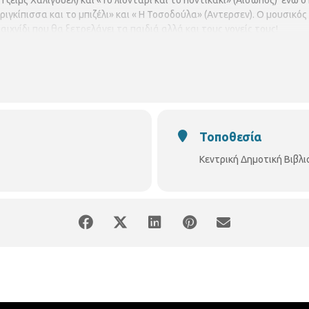
Τζειμς Χαλιγουελ) και «Το λιοντάρι και το ποντικάκι» (Αίσωπος) ενώ 
πριγκίπισσα και το μπιζέλι» και « Η Τοσοδούλα» (Αντερσεν). Ο μουσικ
ιχνίδι που θα ξετρελάνει τα παιδιά αλλά και τους γονείς τους!
Τοποθεσία
Κεντρική Δημοτική Βιβλ