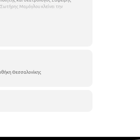
ο ποιητής και θεατρολόγος Ζαφείρης
ός Σωτήρης Μαμόγλου κλείνει την
ιοθήκη Θεσσαλονίκης