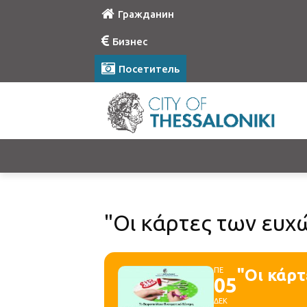
Гражданин
Бизнес
Посетитель
"Οι κάρτες των ευχ
ΠΕ
"Οι κάρτ
05
ΔΕΚ