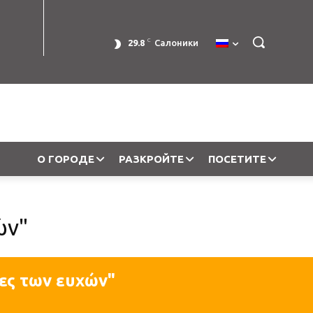
C
29.8
Салоники
О ГОРОДЕ
РАЗКРОЙТЕ
ПОСЕТИТЕ
ών"
ες των ευχών"