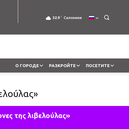
C
32.9
Салоники
О ГОРОДЕ
РАЗКРОЙТЕ
ПОСЕТИТЕ
βελούλας»
ονες της λιβελούλας»