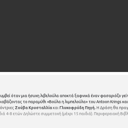
 συμβεί όταν μια ήσυχη λιβελούλα αποκτά ξαφνικά έναν φασαριόζο γ
διαβάζοντας το παραμύθι «Βούλα η λιμπελούλα» του Antoon Krings και
όντριες
Ζούβα Κρυσταλλία
και
Γλυκοφρύδη Πηγή.
Η Δράση θα πρα
ιά 4-8 ετών Δηλώστε συμμετοχή (μέχρι 15 παιδιά). Περιφερειακή Βι