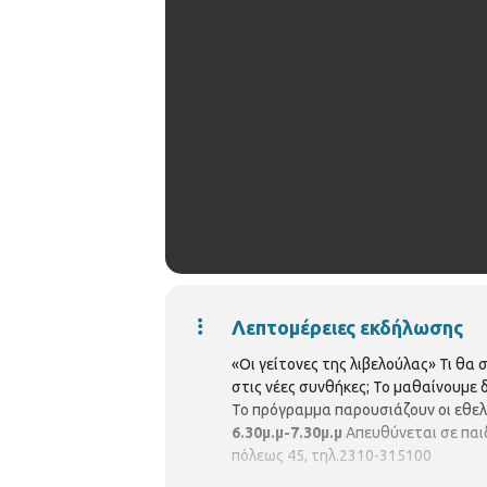
Λεπτομέρειες εκδήλωσης
«Οι γείτονες της λιβελούλας» Τι θα
στις νέες συνθήκες; Το μαθαίνουμε 
Το πρόγραμμα παρουσιάζουν οι εθελ
6.30μ.μ-7.30μ.μ
Απευθύνεται σε παιδ
πόλεως 45, τηλ.2310-315100