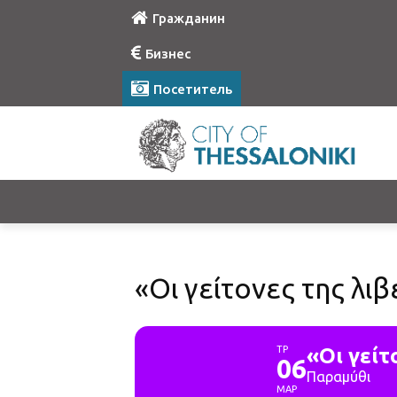
Гражданин
Бизнес
Посетитель
«Οι γείτονες της λι
ΤΡ
«Οι γείτ
06
Παραμύθι
ΜΑΡ