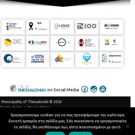
on Social Media
Municipality of Thessaloniki © 2026
Privacy Policy
Terms of Use
Χρησιμοποιούμε cookies για να σας προσφέρουμε την καλύτερη
Telephone Catalog
δυνατή εμπειρία στη σελίδα μας. Εάν συνεχίσετε να χρησιμοποιείτε
Developed by
MyCompany Projects
τη σελίδα, θα υποθέσουμε πως είστε ικανοποιημένοι με αυτό.