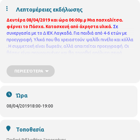
Λεπτομέρειες εκδήλωσης
Δευτέρα 08/04/2019 και ώρα 06:00μ.μ
Μια πασχαλίτσα.
φέρνει το Πάσχα.
Κατασκευή από άχρηστα υλικά.
Σε
συνεργασία με το Δ ΙΕΚ Λαγκαδά.
Για παιδιά από 4-6 ετών με
προεγγραφή.
Υλικά που θα χρειαστούν: ψαλίδι πινέλο και κόλλα
.
Η συμμετοχή είναι δωρεάν, αλλά απαιτείται προεγγραφή.
Οι
θέσεις είναι περιορισμένες και θα τηρηθεί
απόλυτη σειρά
προτεραιότητας,
ενώ θα υπάρξει λίστα αναμονής σε
περίπτωση υπεράριθμων εγγραφών.
ΠΑΙΔΙΚΗ ΒΙΒΛΙΟΘΗΚΗ
ΠΕΡΙΣΣΌΤΕΡΑ
ΞΗΡΟΚΡΗΝΗΣ
Γρ. Κολωνιάρη 23
Τ.κ.54629
Τηλ.2310514780
p.vivlio.xirokrinis@thessaloniki.gr
https://www.facebook.com/pbibjir
Ώρα
08/04/2019
18:00
-
19:00
Τοποθεσία
Παιδική Βιβλιοθήκη Ξηροκρήνης