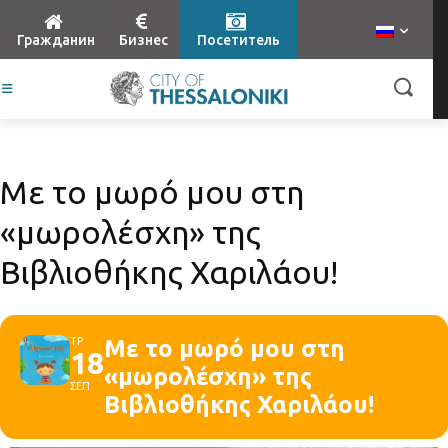
Гражданин
Бизнес
Посетитель
Με το μωρό μου στη
«μωρολέσχη» της
Βιβλιοθήκης Χαριλάου!
ΤΡ
Με το μωρό μου στη
18
«μωρολέσχη» της
ΣΕΠ
Βιβλιοθήκης Χαριλάου!