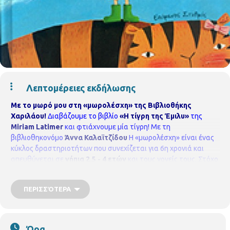
Λεπτομέρειες εκδήλωσης
Με το μωρό μου στη «μωρολέσχη» της Βιβλιοθήκης
Χαριλάου!
Διαβάζουμε το βιβλίο
«Η τίγρη της Έμιλυ»
της
Miriam Latimer
και φτιάχνουμε μία τίγρη!
Με τη
βιβλιοθηκονόμο
Άννα Καλαϊτζίδου
Η «μωρολέσχη» είναι ένας
κύκλος δραστηριοτήτων που συνεχίζεται για 6η χρονιά και
απευθύνεται σε
νήπια 2,5 - 4 ετών
και τους γονείς τους.
Στόχο
έχει να μάθουμε στα παιδιά μας, από την τρυφερή ηλικία να
αγαπούν το βιβλίο και το διάβασμα και να χρησιμοποιούν το
ΠΕΡΙΣΣΌΤΕΡΑ
χώρο της βιβλιοθήκης. Η δράση περιλαμβάνει αφήγηση
παραμυθιού και μία μικρή κατασκευή όπου οι γονείς
συμμετέχουν ενεργά.
Υλικά που θα χρειαστεί να έχετε μαζί
σας:
1 χαρτόνι κανσόν σε μέγεθος Α4 χρώματος πορτοκαλί, 1
Ώρα