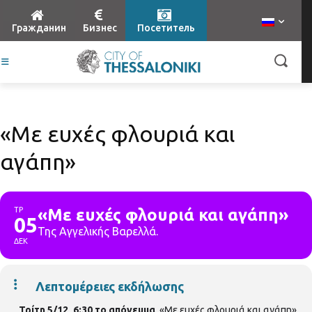
Гражданин
Бизнес
Посетитель
«Με ευχές φλουριά και
αγάπη»
ΤΡ
«Με ευχές φλουριά και αγάπη»
05
Της Αγγελικής Βαρελλά.
ΔΕΚ
Λεπτομέρειες εκδήλωσης
.
Τρίτη 5/12, 6:30 το απόγευμα
. «Με ευχές φλουριά και αγάπη»