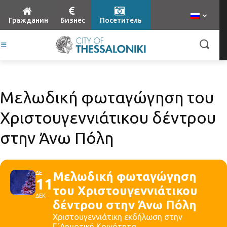
Гражданин
Бизнес
Посетитель
Μελωδική φωταγώγηση του
Χριστουγεννιάτικου δέντρου
στην Άνω Πόλη
ΔΕ
Μελωδική φωταγώγηση
11
του Χριστουγεννιάτικου
ΔΕΚ
δέντρου στην Άνω Πόλη
Χριστουγεννιάτικη εκδήλωση στην
Γ΄Δημοτική Κοινότητα