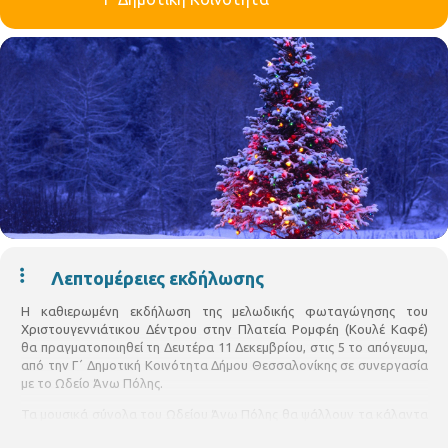
Λεπτομέρειες εκδήλωσης
Η καθιερωμένη εκδήλωση της μελωδικής φωταγώγησης του
Χριστουγεννιάτικου Δέντρου στην Πλατεία Ρομφέη (Κουλέ Καφέ)
θα πραγματοποιηθεί τη Δευτέρα 11 Δεκεμβρίου, στις 5 το απόγευμα,
από την Γ΄ Δημοτική Κοινότητα Δήμου Θεσσαλονίκης σε συνεργασία
με το Ωδείο Άνω Πόλης.
Τα μουσικά σύνολα του Ωδείου Άνω Πόλης θα ψάλλουν τα κάλαντα
και θα ερμηνεύσουν γνώστες Χριστουγεννιάτικες μελωδίες και