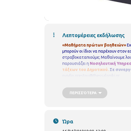
Λεπτομέρειες εκδήλωσης
«Μαθήματα πρώτων βοηθειών»
Ε
μπορούν οι ίδιοι να παρέχουν στον ε
στραβοκαταπιούμε; Μαθαίνουμε λοιπ
παρουσιάζει η
Νοσηλευτική Υπηρεσ
τάξεων του Δημοτικού.
Σε συνεργ
pvivlio.orestou@thessaloniki.gr
ΠΕΡΙΣΣΌΤΕΡΑ
Ώρα