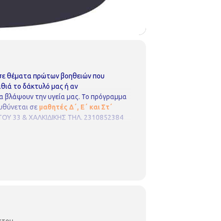
 σε θέματα πρώτων βοηθειών που
αθιά το δάκτυλό μας ή αν
 βλάψουν την υγεία μας.
Το πρόγραμμα
υθύνεται σε
μαθητές Δ΄, Ε΄ και Στ΄
ΟΥ 33 & ΧΑΛΚΙΔΙΚΗΣ
ΤΗΛ. 2310852384
στου