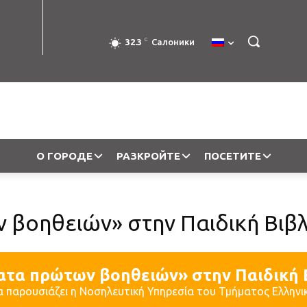
C
32.3
Салоники
О ГОРОДЕ
РАЗКРОЙТЕ
ПОСЕТИТЕ
βοηθειών» στην Παιδική Βιβ
τα πρώτων βοηθειών» στην Παιδική 
 παρουσιάζει η Νοσηλευτική Υπηρεσία του Τμήματος Ελλην