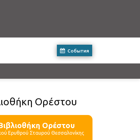
События
λιοθήκη Ορέστου
Βιβλιοθήκη Ορέστου
ικού Ερυθρού Σταυρού Θεσσαλονίκης