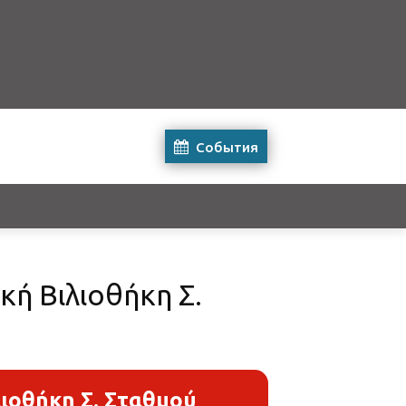
События
κή Βιλιοθήκη Σ.
ιοθήκη Σ. Σταθμού