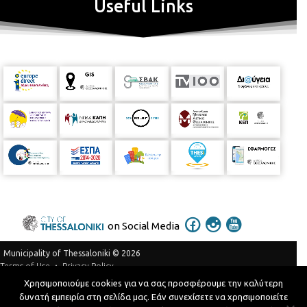
Useful Links
on Social Media
Municipality of Thessaloniki © 2026
Privacy Policy
Terms of Use
Χρησιμοποιούμε cookies για να σας προσφέρουμε την καλύτερη
Telephone Catalog
δυνατή εμπειρία στη σελίδα μας. Εάν συνεχίσετε να χρησιμοποιείτε
Developed by
MyCompany Projects