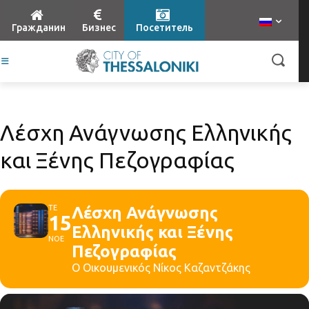
Гражданин
Бизнес
Посетитель
Λέσχη Ανάγνωσης Ελληνικής
και Ξένης Πεζογραφίας
ΤΕ
Λέσχη Ανάγνωσης
15
Ελληνικής και Ξένης
ΝΟΕ
Πεζογραφίας
Ο Οικουμενικός Νίκος Καζαντζάκης