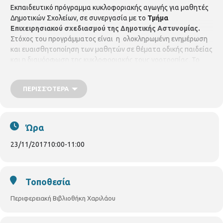
Εκπαιδευτικό πρόγραμμα κυκλοφοριακής αγωγής για μαθητές
Δημοτικών Σχολείων, σε συνεργασία με το
Τμήμα
Επιχειρησιακού σχεδιασμού της Δημοτικής Αστυνομίας.
Στόχος του προγράμματος είναι η ολοκληρωμένη ενημέρωση
και ευαισθητοποίηση των μαθητών σε θέματα οδικής παιδείας
και η διαμόρφωση της κυκλοφοριακής τους νοοτροπίας. Το
πρόγραμμα επιμελούνται & παρουσιάζουν οι Δημοτικοί
Αστυνομικοί
Γκουτίδου Κωνσταντίνα
&
Ταχτεβρενίδου
ΠΕΡΙΣΣΌΤΕΡΑ
Σωτηρία.
Το εκπαιδευτικό πρόγραμμα θα πραγματοποιηθεί
στην Περιφερειακή Βιβλιοθήκη Χαριλάου (Νικάνορος 3, τηλ.
2310 324666) σε συνεργασία με σχολεία της περιοχής.
Πέμπτη
23 & Παρασκευή 24 Νοεμβρίου 2017, στις 10.00 το πρωί.
Ώρα
23/11/2017
10:00
-
11:00
Τοποθεσία
Περιφερειακή Βιβλιοθήκη Χαριλάου