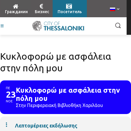
Гражданин
Бизнес
Посетитель
Κυκλοφορώ με ασφάλεια
στην πόλη μου
ΠΕ
Κυκλοφορώ με ασφάλεια στην
23
πόλη μου
ΝΟΕ
Στην Περιφερειακή Βιβλιοθήκη Χαριλάου
Λεπτομέρειες εκδήλωσης