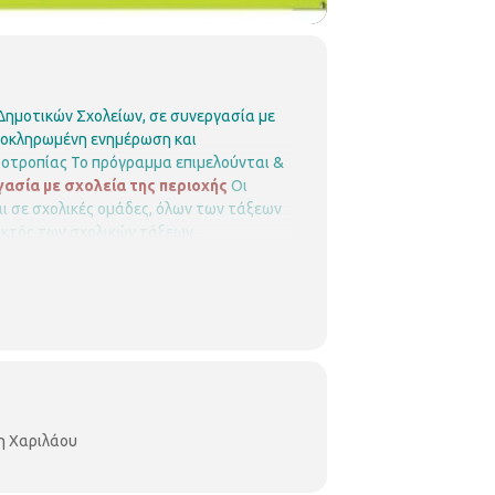
Δημοτικών Σχολείων, σε συνεργασία με
λοκληρωμένη ενημέρωση και
οοτροπίας
Το πρόγραμμα επιμελούνται &
ασία με σχολεία της περιοχής
Οι
 σε σχολικές ομάδες, όλων των τάξεων
εκτός των σχολικών τάξεων,
πίσης η ευκαιρία να γνωρίσουν τους
 έρθουν σε επαφή με το χώρο της
.gr
https://thessaloniki.gr/locations/
η Χαριλάου