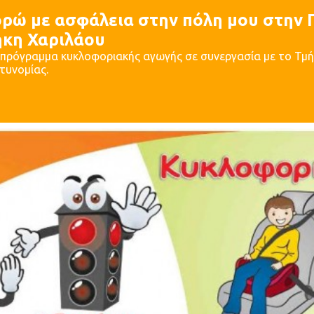
ρώ με ασφάλεια στην πόλη μου στην 
ήκη Χαριλάου
 πρόγραμμα κυκλοφοριακής αγωγής σε συνεργασία με το Τμή
τυνομίας.