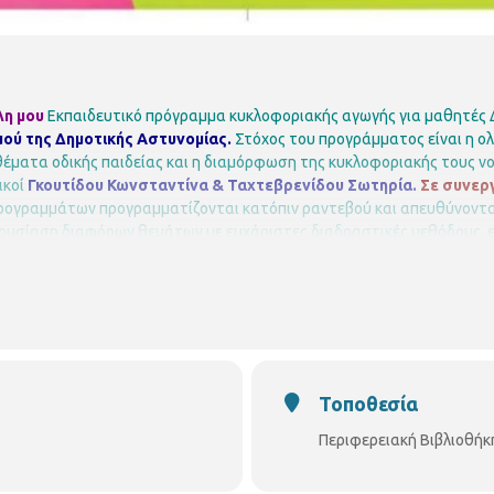
λη μου
Εκπαιδευτικό πρόγραμμα κυκλοφοριακής αγωγής για μαθητές 
μού της Δημοτικής Αστυνομίας.
Στόχος του προγράμματος είναι η ο
έματα οδικής παιδείας και η διαμόρφωση της κυκλοφοριακής τους ν
ικοί
Γκουτίδου Κωνσταντίνα & Ταχτεβρενίδου Σωτηρία.
Σε συνεργ
ρογραμμάτων προγραμματίζονται κατόπιν ραντεβού και απευθύνονται
ρουσίαση διαφόρων θεμάτων με ευχάριστες διαδραστικές μεθόδους, 
α παιδιά να συμμετέχουν ενεργά στην όλη διαδικασία.
Τους δίνεται ε
οποίοι εκπροσωπούν αξιόλογους Φορείς της πόλης μας, καθώς και να
κη Χαριλάου
Νικάνορος 3, Τηλ. 2310 324666
E mail: bibxarilaou@hotmail
Τοποθεσία
Περιφερειακή Βιβλιοθήκ