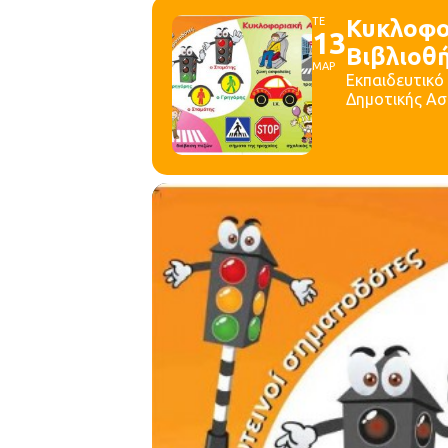
ΤΕ
Κυκλοφο
13
Βιβλιοθ
ΜΑΡ
Εκπαιδευτικό
Δημοτικής Ασ