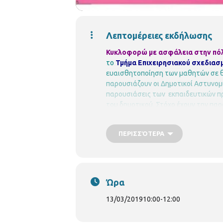
Λεπτομέρειες εκδήλωσης
Κυκλοφορώ με ασφάλεια στην πό
το
Τμήμα Επιχειρησιακού σχεδιασ
ευαισθητοποίηση των μαθητών σε θ
παρουσιάζουν οι Δημοτικοί Αστυνομ
παρουσιάσεις των εκπαιδευτικών π
του δημοτικού.
Στόχο έχουν την πα
προτρέποντας και κινητοποιώντας τ
συντελεστές των προγραμμάτων, οι 
ΠΕΡΙΣΣΌΤΕΡΑ
βιβλιοθήκης.
Περιφερειακή Βιβλιοθή
βιβλιοθήκη-χαριλάου/
Ώρα
13/03/2019
10:00
-
12:00