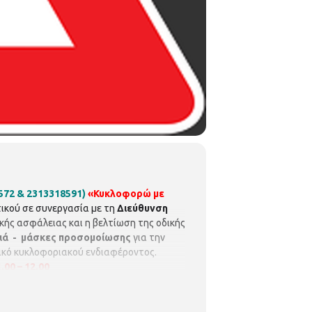
8572 & 2313318591)
«Κυκλοφορώ με
ικού σε συνεργασία με τη
Διεύθυνση
κής ασφάλειας και η βελτίωση της οδικής
ιά - μάσκες προσομοίωσης
για την
λικό κυκλοφοριακού ενδιαφέροντος.
.00 – 12.00