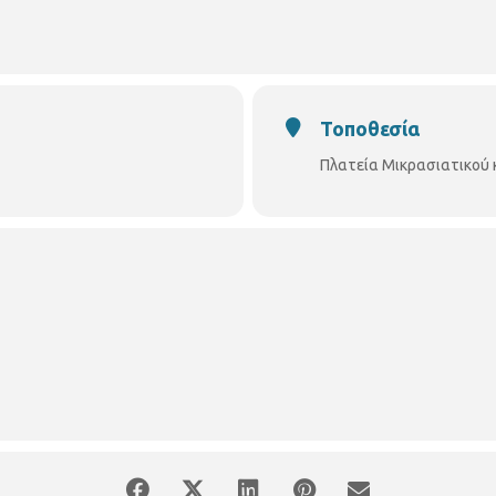
«Ακρίτας»
λλόγου Δ΄ Δημοτικής Κοινότητας
Η είσοδος είναι ελεύθερη
Τοποθεσία
Πλατεία Μικρασιατικού 