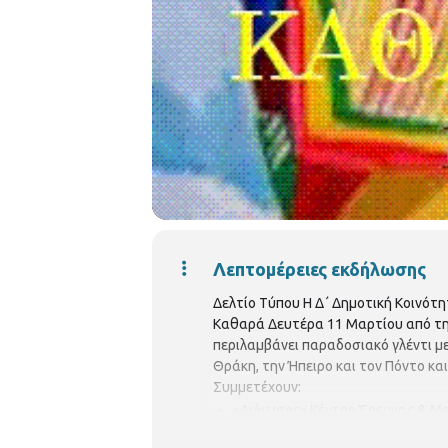
Λεπτομέρειες εκδήλωσης
Δελτίο Τύπου Η Δ΄ Δημοτική Κοινότ
Καθαρά Δευτέρα 11 Μαρτίου από την
περιλαμβάνει παραδοσιακό γλέντι μ
Θράκη, την Ήπειρο και τον Πόντο κ
Συμμετέχουν:
«Διόνυσος» Κέντρο Έρευνας & Μ
Πολιτιστικός Σύλλογος «Νέας Ελ