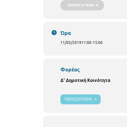
ΠΕΡΙΣΣΌΤΕΡΑ
Σύλλογος Τυχεριωτών Θες/νίκης 
Χορευτική Ομάδα Εθελοντικού Συ
Συνοδεία Παραδοσιακής Ορχήστρας. 
Ώρα
11/03/2019
11:00
-
15:00
Φορέας
Δ' Δημοτική Κοινότητα
ΠΕΡΙΣΣΌΤΕΡΑ