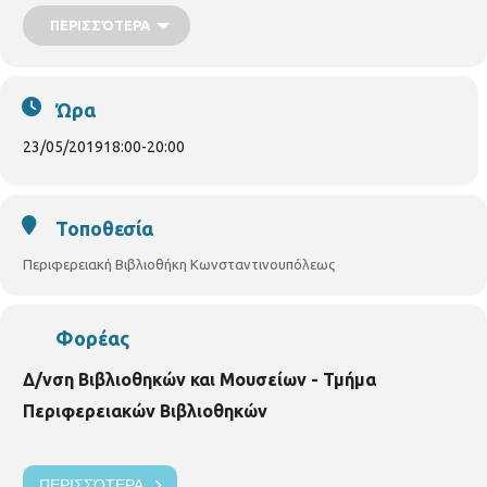
επίσημο ντύσιμο. Υπέροχα κοσμήματα για χαλαρές, αλλά και επίσημες
εμφανίσεις. Το πρόγραμμα παρουσιάζει η εθελόντρια
Άσπα
ΠΕΡΙΣΣΌΤΕΡΑ
Τζιφούδη
. Η Δράση θα πραγματοποιηθεί
Πέμπτη 23/05,
30/05/2019 και 6/6/2019, 6.30μ.μ.-8μ.μ.( 3 μαθήματα)
Για το
πρώτο μάθημα
-
Κολιέ και Σκουλαρίκια από χαρτί.
Υλικά: 1
χαρτόνι οντουλέ (κυματιστό) σε χρώμα της αρεσκείας σας ψαλίδι,
Ώρα
χάρακα, οδοντογλυφίδες, κόλλα χαρτιού, ατλακόλ βερνίκι
διαφανές ή όζα διαφανή κορδόνι πάχους μισό έως ένα χιλιοστό και
23/05/2019
18:00
-
20:00
ίδιο χρώμα με το χαρτί (μπορεί να είναι βαμβακερό, λινάρι,
συνθετικό) γαντζάκια για σκουλαρίκια (2) Δηλώστε συμμετοχή, τα
μαθήματα είναι δωρεάν. (μέχρι 12 άτομα)
Βιβλιοθήκη
Κωνσταντινουπόλεως.
ΚΩΝΣΤΑΝΤΙΝΟΥΠΟΛΕΩΣ 45,
Τοποθεσία
2310315100
Περιφερειακή Βιβλιοθήκη Κωνσταντινουπόλεως
Φορέας
Δ/νση Βιβλιοθηκών και Μουσείων - Τμήμα
Περιφερειακών Βιβλιοθηκών
ΠΕΡΙΣΣΌΤΕΡΑ