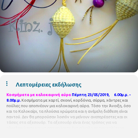
Λεπτομέρειες εκδήλωσης
Κοσμήματα με καλοκαιρινή αύρα
Πέμπτη 23/05/2019, 6.00μ.μ. -
8.00μ.μ.
Κοσμήματα με χαρτί, σχοινί, κορδόνια, σύρμα, χάντρες και
πούλιες που αποπνέουν μια καλοκαιρινή αύρα. Τόσο την Άνοιξη, όσο
και το Καλοκαίρι, τα πλούσια χρώματα και η ανέμελη διάθεση είναι
παντού. Δεν θα μπορούσαν λοιπόν να μείνουν ανεπηρέαστες και οι
τάσεις στα αξεσουάρ. Τα αξεσουάρ είναι ένας τρόπος για να
ολοκληρώσετε και να απογειώσετε ένα σύνολο με τον καλύτερο
τρόπο. Προσθέτουν χρώμα, λάμψη και στυλ στο καθημερινό ή