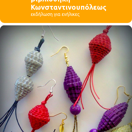
Κωνσταντινουπόλεως
εκδήλωση για ενήλικες