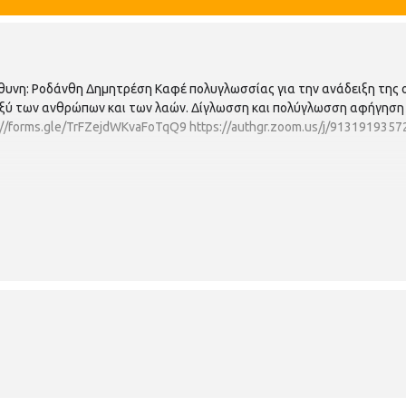
υνη: Ροδάνθη Δημητρέση Καφέ πολυγλωσσίας για την ανάδειξη της 
ξύ των ανθρώπων και των λαών. Δίγλωσση και πολύγλωσση αφήγηση (ε
://forms.gle/TrFZejdWKvaFoTqQ9
https://authgr.zoom.us/j/9131919357