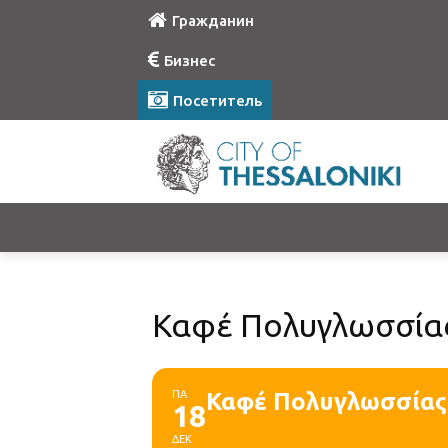
Гражданин
Бизнес
Посетитель
Καφέ Πολυγλωσσίας 
ΠΑ
Καφέ Πολυγλωσσίας 
18
ΔΕΚ