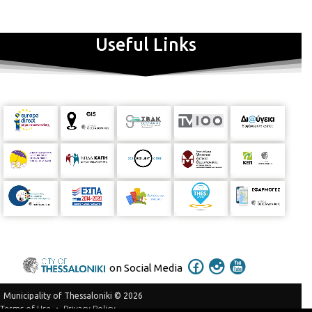
https://www.youtube.com/channel/UCBgt6oitKVOCLVjwpi3
NiJw
Useful Links
on Social Media
Municipality of Thessaloniki © 2026
Privacy Policy
Terms of Use