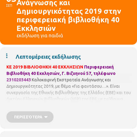
Ανάγνωσης και
ΣΕΠ
Δημιουργικότητας 2019 στην
περιφερειακή βιβλιοθήκη 40
Εκκλησιών
εκδήλωση για παιδιά
Λεπτομέρειες εκδήλωσης
ΚΕ 2019 ΒΙΒΛΙΟΘΗΚΗ 40 ΕΚΚΛΗΣΙΩΝ
Περιφερειακή
Βιβλιοθήκη 40 Εκκλησιών, Γ. Βιζυηνού 57, τηλέφωνο
2310203443
Καλοκαιρινή Εκστρατεία Ανάγνωσης και
Δημιουργικότητας 2019, με θέμα «Για φαντάσου…». Είναι
συνεργασία της Εθνικής Βιβλιοθήκης της Ελλάδος (ΕΒΕ) και του
Δικτύου Ελληνικών Βιβλιοθηκών (ΔΕΒ) της ΕΒΕ με το Ίδρυμα
Αικατερίνης Λασκαρίδη.
Τρίτη 3/9/2019, ώρα 11:00 – 12:30,
το πρωί
Για φαντάσου… Μια βαλίτσα με εισιτήριο μια
ΠΕΡΙΣΣΌΤΕΡΑ
σελίδα
Ένα πρόγραμμα φτιαγμένο για καλοκαίρι αλλά ιδανικό
για όποια εποχή θελήσει κανείς όπως άλλωστε συμβαίνει και με
τα ταξίδια. Με τη θεατρολόγο
Χαρά Τσουβαλά.
Για παιδιά 6 -