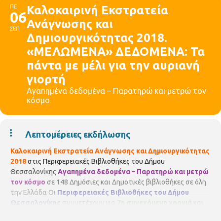
ΠΕ
Καλοκαιρινή Εκστρατεία
06
Ανάγνωσης και
ΣΕΠ
Δημιουργικότητας 2018.
«ΜΕΛΩΜΕΝΑ» ΔΕΔΟΜΕΝΑ: Τα
πάντα με μέλι για την αυριανή
γιορτή
Αγαπημένα δεδομένα – Παρατηρώ και μετρώ τον
κόσμο
Λεπτομέρειες εκδήλωσης
Καλοκαιρινή Εκστρατεία Ανάγνωσης και Δημιουργικότητας
2018
στις Περιφερειακές Βιβλιοθήκες του Δήμου
Θεσσαλονίκης
Αγαπημένα δεδομένα – Παρατηρώ και μετρώ
τον κόσμο
σε 148 Δημόσιες και Δημοτικές βιβλιοθήκες σε όλη
την Ελλάδα Οι
Περιφερειακές Βιβλιοθήκες του Δήμου
Θεσσαλονίκης
συμμετέχουν για
7η συνεχόμενη χρονιά
και
διοργανώνουν δράσεις για τα παιδιά της πόλης μας. Σας