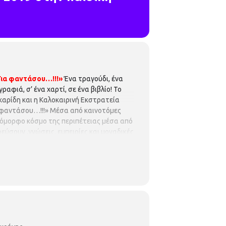
Για φαντάσου…!!!»
Ένα τραγούδι, ένα
γραφιά, σ’ ένα χαρτί, σε ένα βιβλίο! Το
καρίδη και η Καλοκαιρινή Εκστρατεία
α φαντάσου…!!!» Μέσα από καινοτόμες
 όμορφο κόσμο της περιπέτειας μέσα από
εύσουν ,γνώσεις, εμπειρίες και μοναδικές
ια 8η συνεχόμενη χρονιά η Παιδική
Δημιουργικότητας 2019 με τις παρακάτω
αι η εφηβική ηλικία είναι οι περίοδοι της
χέση με το μέλλον και τα όνειρα. Αυτό
 νηπιαγωγό
Αντωνία Αρβανιτίδου
Η
όλυτη σειρά προτεραιότητας, ενώ θα
ρ. Κολωνιάρη 23
Τ.κ.54629