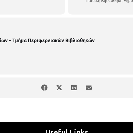
Παιδική Βιβλιοθήκη Ξηρ
ίων - Τμήμα Περιφερειακών Βιβλιοθηκών
Useful Links