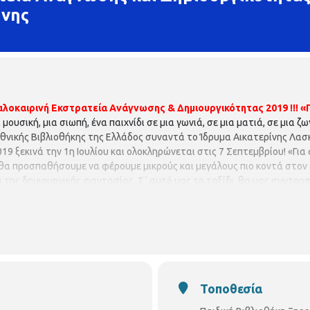
ήνης
αλοκαιρινή Εκστρατεία Ανάγνωσης & Δημιουργικότητας 2019 !!!
«
μουσική, μια σιωπή, ένα παιχνίδι σε μια γωνιά, σε μια ματιά, σε μια ζω
Εθνικής Βιβλιοθήκης της Ελλάδος συναντά το Ίδρυμα Αικατερίνης Λασ
9 ξεκινά την 1η Ιουλίου και ολοκληρώνεται στις 7 Σεπτεμβρίου! «Γι
 θα προσπαθήσουμε να φέρουμε μικρούς και μεγάλους πιο κοντά στον
 της δημιουργικής φαντασίας. Σ΄ αυτό μας το ταξίδι, θα μας συντροφ
ς κύριο άξονα το «βιβλίο». Αυτό το καλοκαίρι όλα αρχίζουν αλλιώς! Γ
 ενεργά στο πρόγραμμα της Καλοκαιρινής Εκστρατείας Ανάγνωσης & 
ρα 11:30 π.μ.
Για φαντάσου… Να εξερευνούσαμε τον Πλανήτη Άρ
ου, μια κλεφτή ματιά στο μέλλον, ένα ταξίδι γνώσης για την κατάκτησ
 συνθήκες του γειτονικού μας πλανήτη, την επιστημονική διερεύνηση
 Για παιδιά 5-10 ετών. Με προεγγραφή Με τη νηπιαγωγό
Έλλη Πολυμ
ίναι περιορισμένες και θα τηρηθεί απόλυτη σειρά προτεραιότητας, ε
Τοποθεσία
.
ΠΑΙΔΙΚΗ ΒΙΒΛΙΟΘΗΚΗ ΞΗΡΟΚΡΗΝΗΣ
Γρ. Κολωνιάρη 23
Τ.κ.54629