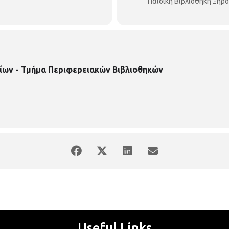
https://www.facebook.com/pbibjir
Παιδική Βιβλιοθήκη Ξηρ
ίων - Τμήμα Περιφερειακών Βιβλιοθηκών
Useful Links