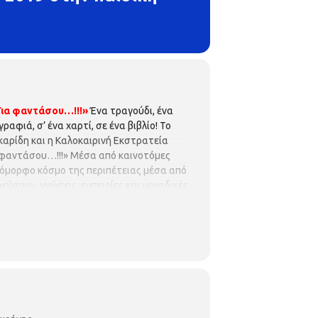
Για φαντάσου…!!!»
Ένα τραγούδι, ένα
γραφιά, σ’ ένα χαρτί, σε ένα βιβλίο! Το
καρίδη και η Καλοκαιρινή Εκστρατεία
α φαντάσου…!!!» Μέσα από καινοτόμες
 όμορφο κόσμο της περιπέτειας μέσα από
εύσουν ,γνώσεις, εμπειρίες και μοναδικές
ια 8η συνεχόμενη χρονιά η Παιδική
Δημιουργικότητας 2019 με τις παρακάτω
η!
Ένα μαγικό ταξίδι στον Πλανήτη Άρη,
η του κόκκινου πλανήτη. Στο πρόγραμμα
 αυτών και θα αναρωτηθούν για το πώς
ενέα
Η συμμετοχή είναι δωρεάν, αλλά
νώ θα υπάρξει λίστα αναμονής σε
Τηλ.2310514780