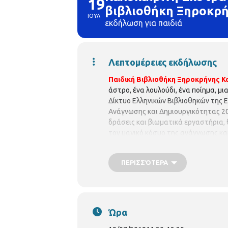
19
βιβλιοθήκη Ξηροκρ
ΙΟΥΛ
εκδήλωση για παιδιά
Λεπτομέρειες εκδήλωσης
Παιδική Βιβλιοθήκη Ξηροκρήνης
Κ
άστρο, ένα λουλούδι, ένα ποίημα, μια 
Δίκτυο Ελληνικών Βιβλιοθηκών της 
Ανάγνωσης και Δημιουργικότητας 201
δράσεις και βιωματικά εργαστήρια,
τον μαγικό κόσμο της ανάγνωσης και
στιγμές δημιουργίας πάντα έχοντας ω
Βιβλιοθήκη Ξηροκρήνης, συμμετέχει
ΠΕΡΙΣΣΌΤΕΡΑ
δράσεις :
Παρασκευή 19 Ιουλίου & ώ
ένα ταξίδι με τη φαντασία και το ν
αυτό τα παιδιά θα ανακαλύψουν τις
θα μπορούσαμε να επιβιώσουμε εκεί!
απαιτείται προεγγραφή. Οι θέσεις ε
Ώρα
περίπτωση υπεράριθμων εγγραφών