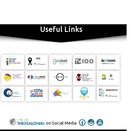
βρασμού.
Ένα εργαστήριο για τον θυμό.
Με την ψυχολόγο
Ελένη Τσηρίδου
Για παιδιά προσχολικής ηλικίας . Με
προεγγραφή
Τρίτη 4 Ιουλίου, 11:00-12.00, το πρωΐ Από
σημείο σε σημείο:
Ενώνουμε κουκίδες στο χαρτί και
φτιάχνουμε εικόνες.
Με τη διατροφολόγο Δέσποινα
Useful Links
Παντελή
Για παιδιά 6-12 ετών. Με προεγγραφή
Παρασκευή 8
Σεπτεμβρίου, 11:00-12:00, το πρωί
Γιορτή λήξης.
Οι
περιπέτειες των σημείων αφηγούνται τις ιστορίες τους στους
επισκέπτες της βιβλιοθήκης.
Με τη βιβλιοθηκονόμο Βασιλική
Κωστελίδου
Για όλα τα παιδιά.
Εάν επιθυμείτε να δείτε το
πρόγραμμα όλων των Βιβλιοθηκών της Ελλάδος επισκεφτείτε
την Ιστοσελίδα διοργάνωσης:
network.nlg.gr
on Social Media