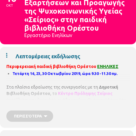
Εξαρτήσεων και Προαγωγής
ΟΚΤ
της Ψυχοκοινωνικής Υγείας
«Σείριος» στην παιδική
βιβλιοθήκη Ορέστου
Εργαστήριο Ενηλίκων
Λεπτομέρειες εκδήλωσης
Περιφερειακή παιδική βιβλιοθήκη Ορέστου
ΕΝΗΛΙΚΕΣ
Τετάρτη 16, 23, 30 Οκτωβρίου 2019, ώρα 9.30 -11.30 πμ.
Στα πλαίσια εδραίωσης της συνεργασίας με τη
Δημοτική
Βιβλιοθήκη Ορέστου,
το
Κέντρο Πρόληψης Σείριος
προτίθεται να υλοποιήσει ομάδα γονέων. Οι συναντήσεις της
ομάδας θα πραγματοποιούνται σε
εβδομαδιαία βάση
,
κάθε
Τετάρτη, 09:30 – 11:30 πμ,
σε σύνολο
10 συναντήσεων
και θα
ΠΕΡΙΣΣΌΤΕΡΑ
υλοποιούνται στο χώρο
της Δημοτικής Βιβλιοθήκης
Ορέστου
Οι
ομάδες γονέων
που υλοποιούν τα
Κέντρα
Πρόληψης των Εξαρτήσεων και Προαγωγής της