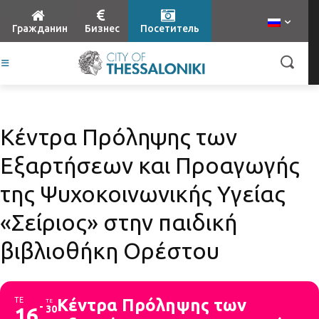
Гражданин
Бизнес
Посетитель
Κέντρα Πρόληψης των
Εξαρτήσεων και Προαγωγής
της Ψυχοκοινωνικής Υγείας
«Σείριος» στην παιδική
βιβλιοθήκη Ορέστου
ΤΕ
Κέντρα Πρόληψης των
ΤΕ
16
30