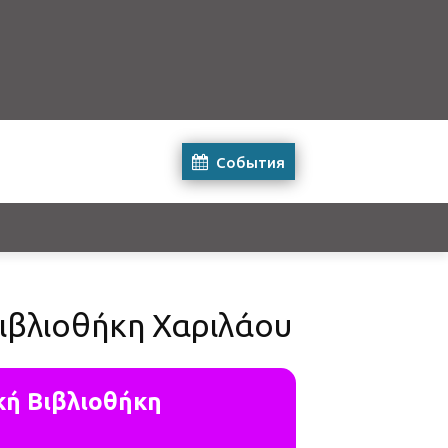
События
Βιβλιοθήκη Χαριλάου
κή Βιβλιοθήκη