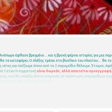
ινόπωρο έφθασε βρεγμένο… και η βροχή φέρνει ιστορίες για μια παρ
 θα τα καταφέρει;
Ο Αλέξης τρέχει στο βασίλειο του πλούτου… θα το 
 νότες και παίζουμε όποιο από τα 2 παραμύθια θέλουμε.
Έτοιμοι;
Αφή
πό 5 ετών
Η συμμετοχή
είναι δωρεάν, αλλά απαιτείται προεγγραφή
ητας, ενώ θα υπάρξει λίστα αναμονής σε περίπτωση υπεράριθμων εγ
4666
E mail: bibxarilaou@hotmail.gr