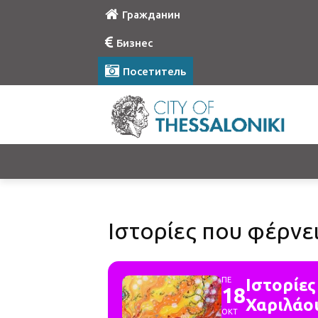
Гражданин
Бизнес
Посетитель
Ιστορίες που φέρνε
ΠΕ
Ιστορίες
18
Χαριλάο
ΟΚΤ