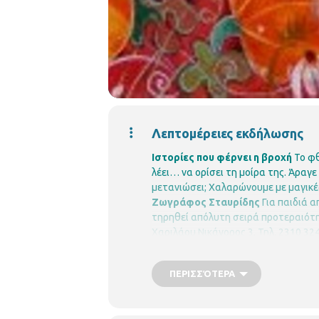
Λεπτομέρειες εκδήλωσης
Ιστορίες που φέρνει η βροχή
Το φθ
λέει… να ορίσει τη μοίρα της. Άραγε
μετανιώσει;
Χαλαρώνουμε με μαγικές
Ζωγράφος Σταυρίδης
Για παιδιά α
τηρηθεί απόλυτη σειρά προτεραιότ
Χαριλάου
Νικάνορος 3, Τηλ. 2310 32
ΠΕΡΙΣΣΌΤΕΡΑ